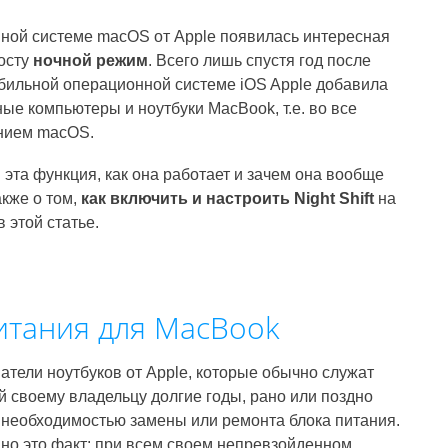
нной системе macOS от Apple появилась интересная
росту
ночной режим
. Всего лишь спустя год после
бильной операционной системе iOS Apple добавила
ые компьютеры и ноутбуки MacBook, т.е. во все
ением macOS.
 эта функция, как она работает и зачем она вообще
акже о том,
как включить и настроить Night Shift
на
 этой статье.
итания для MacBook
атели ноутбуков от Apple, которые обычно служат
й своему владельцу долгие годы, рано или поздно
 необходимостью замены или ремонта блока питания.
 но это факт: при всем своем непревзойденном