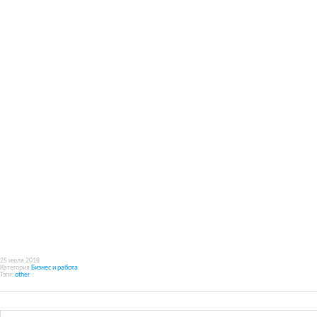
25 июля 2018
Категория
Бизнес и работа
Тэги:
other
.