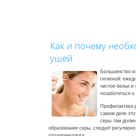
Как и почему необх
ушей
Большинство из
гигиеной: ежедн
чистое белье и
позаботиться о 
Профилактика р
самом деле это
серы там должн
образование серы, следует регулярно
отоларинголога.