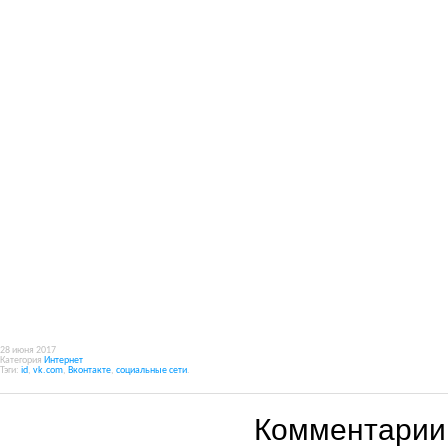
28 июня 2017
Категория
Интернет
Тэги:
id
,
vk.com
,
Вконтакте
,
социальные сети
.
Комментарии