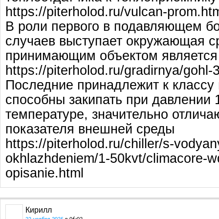
https://piterholod.ru/vulcan-prom.ht
В роли первого в подавляющем б
случаев выступает окружающая ср
принимающим объектом является
https://piterholod.ru/gradirnya/gohl-
Последние принадлежит к классу 
способны закипать при давлении 1
температуре, значительно отлича
показателя внешней среды
https://piterholod.ru/chiller/s-vodya
okhlazhdeniem/1-50kvt/climacore-w
opisanie.html
Кирилл