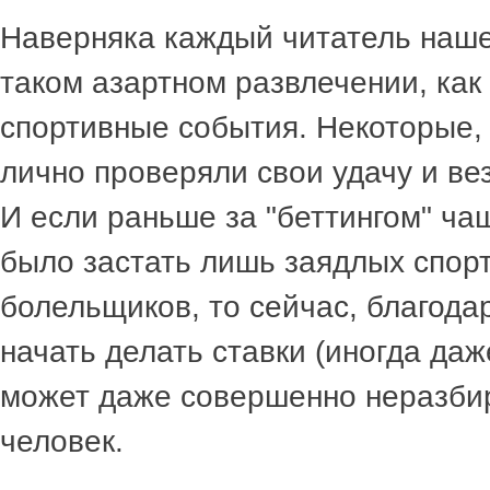
Наверняка каждый читатель наше
таком азартном развлечении, как 
спортивные события. Некоторые,
лично проверяли свои удачу и ве
И если раньше за "беттингом" ча
было застать лишь заядлых спор
болельщиков, то сейчас, благодар
начать делать ставки (иногда да
может даже совершенно неразби
человек.