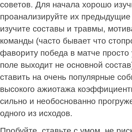
советов. Для начала хорошо изуч
проанализируйте их предыдущие 
изучите составы и травмы, моти
команды (часто бывает что стоп
фавориту победа в матче просто 
поле выходит не основной состав
ставить на очень популярные собы
высокого ажиотажа коэффициент
сильно и необоснованно прогруж
одного из исходов.
Пробуйте, ставьте с умом, не ри