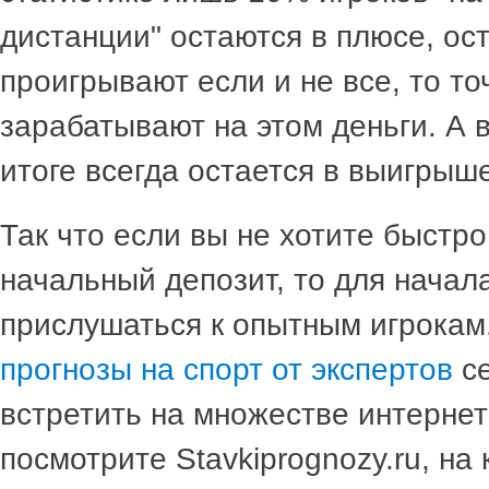
дистанции" остаются в плюсе, о
проигрывают если и не все, то то
зарабатывают на этом деньги. А в
итоге всегда остается в выигрыше
Так что если вы не хотите быстро
начальный депозит, то для нача
прислушаться к опытным игрокам
прогнозы на спорт от экспертов
се
встретить на множестве интернет 
посмотрите Stavkiprognozy.ru, на