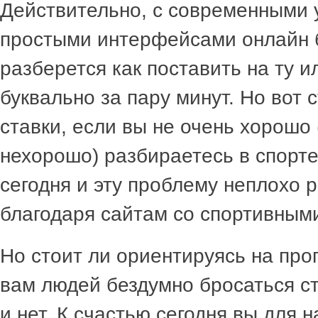
Действительно, с современными 
простыми интерфейсами онлайн 
разберется как поставить на ту 
буквально за пару минут. Но вот 
ставки, если вы не очень хорошо 
нехорошо) разбираетесь в спорте
сегодня и эту проблему неплохо 
благодаря сайтам со спортивным
Но стоит ли ориентируясь на про
вам людей бездумно бросаться с
и нет. К счастью сегодня вы для 