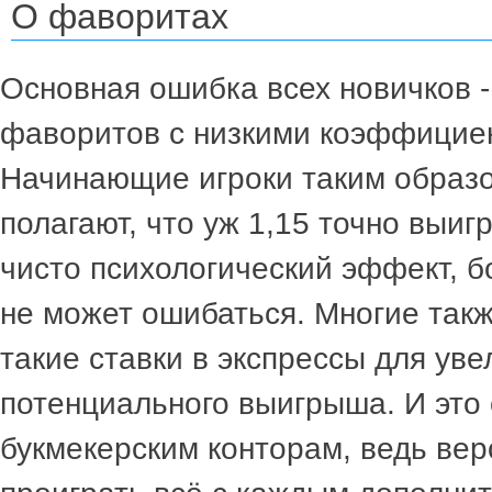
О фаворитах
Основная ошибка всех новичков -
фаворитов с низкими коэффицие
Начинающие игроки таким образ
полагают, что уж 1,15 точно выиг
чисто психологический эффект, 
не может ошибаться. Многие так
такие ставки в экспрессы для ув
потенциального выигрыша. И это 
букмекерским конторам, ведь вер