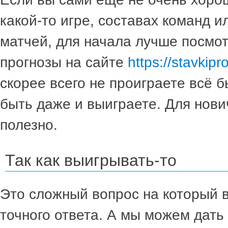
какой-то игре, составах команд и
матчей, для начала лучше посмо
прогнозы на сайте
https://stavkipr
скорее всего не проиграете всё б
быть даже и выиграете. Для нови
полезно.
Так как выигрывать-то
Это сложный вопрос на который в
точного ответа. А мы можем дать