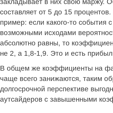
закладывает в них свою маржу. 
составляет от 5 до 15 процентов
пример: если какого-то события с
возможными исходами вероятност
абсолютно равны, то коэффициен
не 2, а 1,8-1,9. Это и есть прибы
В общем же коэффициенты на фа
чаще всего занижаются, таким об
долгосрочной перспективе выгодн
аутсайдеров с завышенными коэ